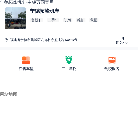
宁德拓峰机车-申银万国官网
宁德拓峰机车
售新车
二手车
试驾
维修
救援
7
福建省宁德市蕉城区六都村赤监北路138-3号
519.4km
在售车型
二手摩托
驾校报名
网站地图