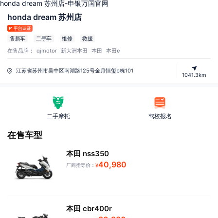
honda dream 苏州店-申银万国官网
honda dream 苏州店
售新车
二手车
维修
救援
在售品牌：
qjmotor
新大洲本田
本田
本田e
江苏省苏州市吴中区南湖路125号金月恒玺b栋101
1041.3km
二手摩托
驾校报名
在售车型
本田 nss350
40,980
厂商指导价：
¥
本田 cbr400r