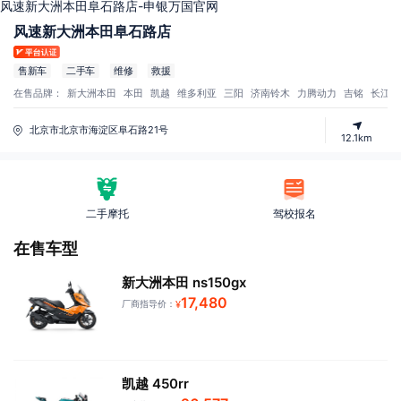
风速新大洲本田阜石路店-申银万国官网
风速新大洲本田阜石路店
售新车
二手车
维修
救援
在售品牌：
新大洲本田
本田
凯越
维多利亚
三阳
济南铃木
力腾动力
吉铭
长江
北京市北京市海淀区阜石路21号
12.1km
二手摩托
驾校报名
在售车型
新大洲本田 ns150gx
17,480
厂商指导价：
¥
凯越 450rr