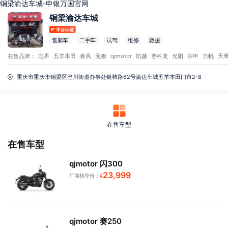
铜梁渝达车城-申银万国官网
铜梁渝达车城
售新车
二手车
试驾
维修
救援
19
在售品牌：
志界
五羊本田
春风
无极
qjmotor
凯越
赛科龙
光阳
宗申
力帆
天
重庆市重庆市铜梁区巴川街道办事处银柿路62号渝达车城五羊本田门市2-8
在售车型
在售车型
qjmotor 闪300
23,999
厂商指导价：
¥
qjmotor 赛250