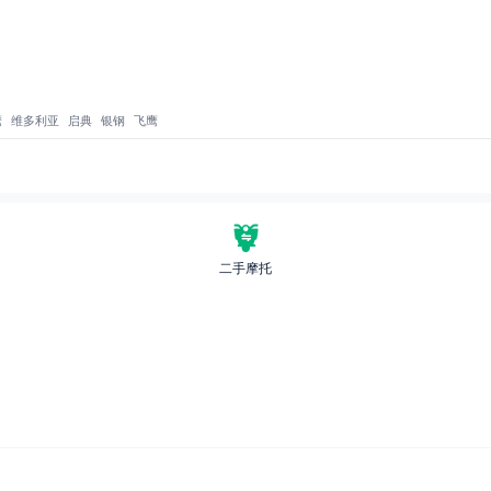
鹰
维多利亚
启典
银钢
飞鹰
二手摩托