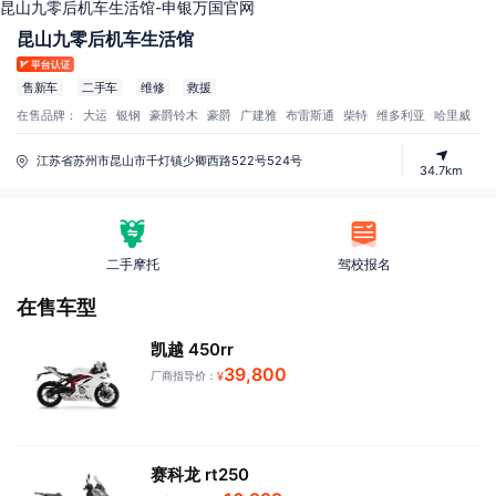
昆山九零后机车生活馆-申银万国官网
昆山九零后机车生活馆
售新车
二手车
维修
救援
在售品牌：
大运
银钢
豪爵铃木
豪爵
广建雅
布雷斯通
柴特
维多利亚
哈里威
摩
江苏省苏州市昆山市千灯镇少卿西路522号524号
34.7km
二手摩托
驾校报名
在售车型
凯越 450rr
39,800
厂商指导价：
¥
赛科龙 rt250