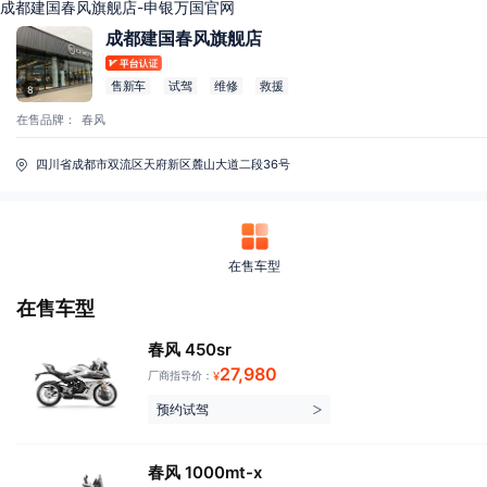
成都建国春风旗舰店-申银万国官网
成都建国春风旗舰店
售新车
试驾
维修
救援
8
在售品牌：
春风
四川省成都市双流区天府新区麓山大道二段36号
在售车型
在售车型
春风 450sr
27,980
厂商指导价：
¥
预约试驾
春风 1000mt-x