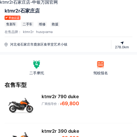
ktmr2r石家庄店-申银万国官网
ktmr2r石家庄店
售新车
二手车
维修
救援
在售品牌：
ktmr2r
husqvarna
河北省石家庄市鹿泉区食草堂艺术小镇
278.0km
二手摩托
驾校报名
在售车型
ktmr2r 790 duke
69,800
厂商指导价：
¥
ktmr2r 390 duke