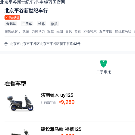
北京平谷新世纪车行-申银万国官网
北京平谷新世纪车行
售新车
二手车
维修
救援
在售品牌：
凯威
力腾动力
标致
光阳
春风
奔达
济南铃木
五羊本田
建设雅马哈
北京市北京市平谷区北京市平谷区新平东路43号
二手摩托
在售车型
济南铃木 uy125
9,980
厂商指导价：
¥
建设雅马哈 福禧125