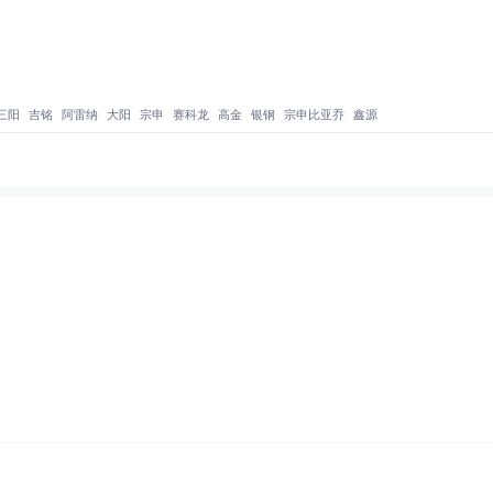
三阳
吉铭
阿雷纳
大阳
宗申
赛科龙
高金
银钢
宗申比亚乔
鑫源