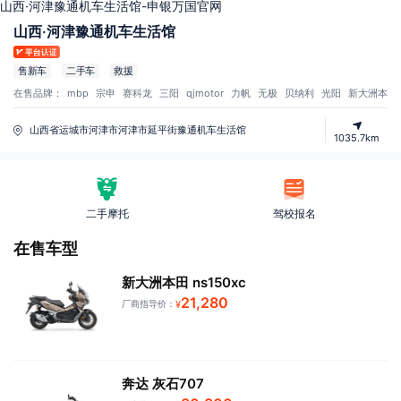
山西·河津豫通机车生活馆-申银万国官网
山西·河津豫通机车生活馆
售新车
二手车
救援
在售品牌：
mbp
宗申
赛科龙
三阳
qjmotor
力帆
无极
贝纳利
光阳
新大洲本田
山西省运城市河津市河津市延平街豫通机车生活馆
1035.7km
二手摩托
驾校报名
在售车型
新大洲本田 ns150xc
21,280
厂商指导价：
¥
奔达 灰石707