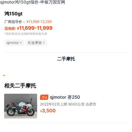
qjmotor鸿150gt报价-申银万国官网
鸿150gt
厂商指导价：
¥
11,999
-
12,299
11,699
-
11,999
活动价: ¥
*实际售价以当地经销商价格为准
qjmotor
长途摩旅
二手摩托
相关二手摩托
qjmotor 赛250
甘a
2022年02月上牌
/
9000公里
/
合肥市
3,500
¥