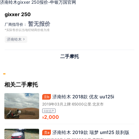
济南铃木gixxer 250报价-申银万国官网
gixxer 250
暂无报价
厂商指导价：
*实际售价以当地经销商价格为准
济南铃木
二手摩托
相关二手摩托
济南铃木 2018款 优友 uu125i
京b
2019年03月上牌
/
65000公里
/
北京市
0次过户
2,000
¥
济南铃木 2019款 瑞梦 um125 鼓刹版
贵a