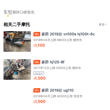
车型
测评
口碑
资讯
相关二手摩托
更多
豪爵 2019款 vn100e hj100t-6c
赣b
2018年04月上牌
/
69000公里
/
赣州市
1,100
¥
豪爵 hj125-8f
闽b
2017年12月上牌
/
55500公里
/
莆田市
0次过户
1,500
¥
豪爵 2019款 ug110
苏h
2019年04月上牌
/
40000公里
/
淮安市
1,500
¥