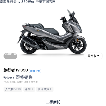
豪爵旅行者 tvl350报价-申银万国官网
实拍11张
苏州市
旅行者 tvl350
即将上市
即将销售
预售价：
*实际售价以当地经销商价格为准
人气榜no.19
豪爵
长途摩旅
二手摩托