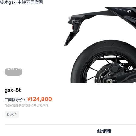
铃木gsx-申银万国官网
实拍17张
gsx-8t
124,800
¥
厂商指导价：
*实际售价以当地经销商价格为准
铃木
经销商