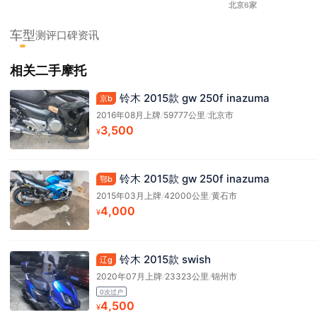
北京6家
车型
测评
口碑
资讯
相关二手摩托
铃木 2015款 gw 250f inazuma
京b
2016年08月上牌
/
59777公里
/
北京市
3,500
¥
铃木 2015款 gw 250f inazuma
鄂b
2015年03月上牌
/
42000公里
/
黄石市
4,000
¥
铃木 2015款 swish
辽g
2020年07月上牌
/
23323公里
/
锦州市
0次过户
4,500
¥