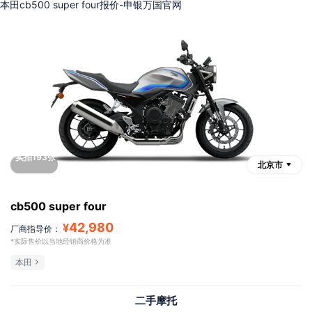
本田cb500 super four报价-申银万国官网
实拍193张
北京市
cb500 super four
42,980
¥
厂商指导价：
*实际售价以当地经销商价格为准
本田
二手摩托