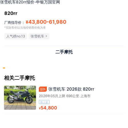
张雪机车820rr报价-申银万国官网
820rr
43,800
-
61,980
¥
厂商指导价：
*实际售价以当地经销商价格为准
人气榜no.13
张雪机车
二手摩托
相关二手摩托
张雪机车 2026款 820rr
皖h
2026年05月上牌
/
696公里
/
上海市
新上架
54,800
¥