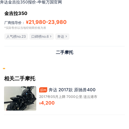
奔达金吉拉350报价-申银万国官网
金吉拉350
21,980
-
23,980
¥
厂商指导价：
*实际售价以当地经销商价格为准
人气榜no.23
口碑榜no.6
奔达
二手摩托
相关二手摩托
奔达 2017款 原驰兽400
皖m
2017年05月上牌
/
7000公里
/
连云港市
4,200
¥