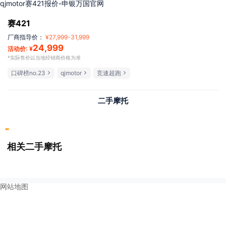
qjmotor赛421报价-申银万国官网
赛421
厂商指导价：
¥
27,999
-
31,999
24,999
活动价: ¥
*实际售价以当地经销商价格为准
口碑榜no.23
qjmotor
竞速超跑
二手摩托
相关二手摩托
网站地图