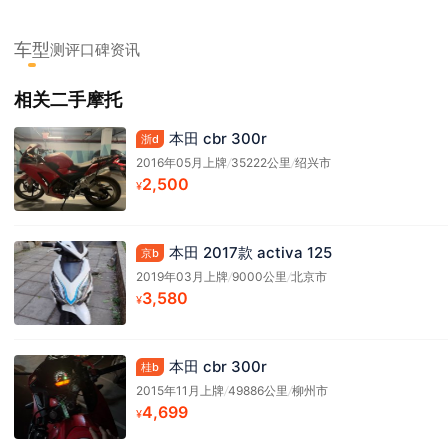
车型
测评
口碑
资讯
相关二手摩托
本田 cbr 300r
浙d
2016年05月上牌
/
35222公里
/
绍兴市
2,500
¥
本田 2017款 activa 125
京b
2019年03月上牌
/
9000公里
/
北京市
3,580
¥
本田 cbr 300r
桂b
2015年11月上牌
/
49886公里
/
柳州市
4,699
¥