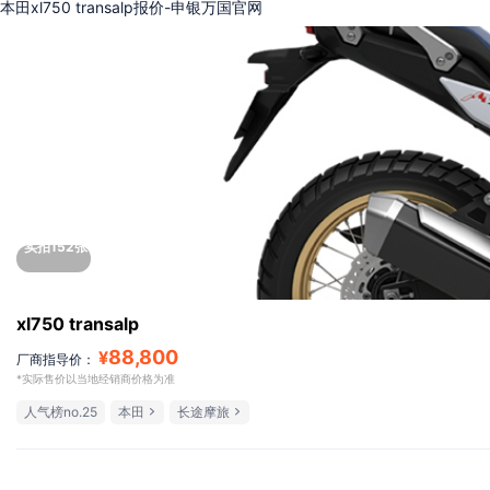
本田xl750 transalp报价-申银万国官网
实拍152张
xl750 transalp
88,800
¥
厂商指导价：
*实际售价以当地经销商价格为准
人气榜no.25
本田
长途摩旅