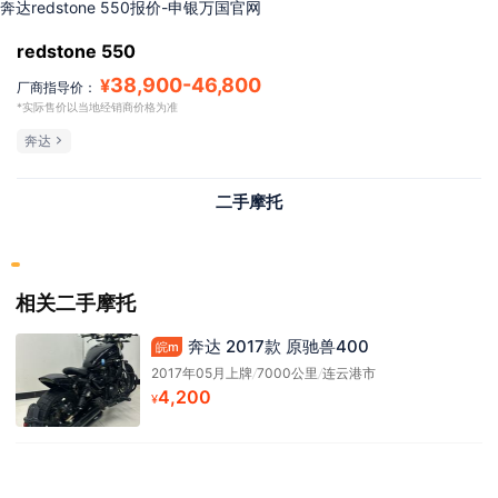
奔达redstone 550报价-申银万国官网
redstone 550
38,900
-
46,800
¥
厂商指导价：
*实际售价以当地经销商价格为准
奔达
二手摩托
相关二手摩托
奔达 2017款 原驰兽400
皖m
2017年05月上牌
/
7000公里
/
连云港市
4,200
¥