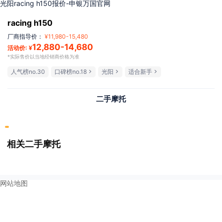
光阳racing h150报价-申银万国官网
racing h150
厂商指导价：
¥
11,980
-
15,480
12,880
-
14,680
活动价: ¥
*实际售价以当地经销商价格为准
人气榜no.30
口碑榜no.18
光阳
适合新手
二手摩托
相关二手摩托
网站地图