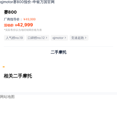
qjmotor赛800报价-申银万国官网
赛800
厂商指导价：
¥
49,999
42,999
活动价: ¥
*实际售价以当地经销商价格为准
人气榜no.19
口碑榜no.12
qjmotor
竞速超跑
二手摩托
相关二手摩托
网站地图