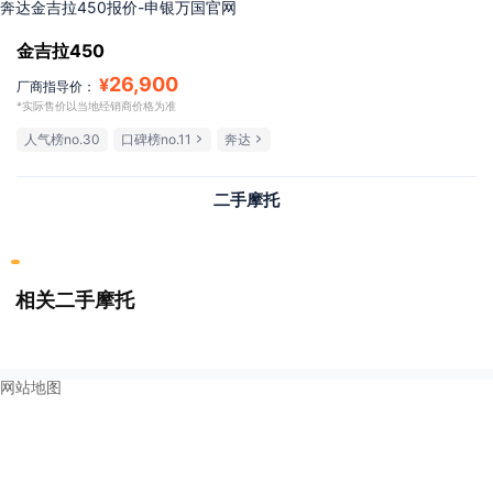
奔达金吉拉450报价-申银万国官网
金吉拉450
26,900
¥
厂商指导价：
*实际售价以当地经销商价格为准
人气榜no.30
口碑榜no.11
奔达
二手摩托
相关二手摩托
网站地图