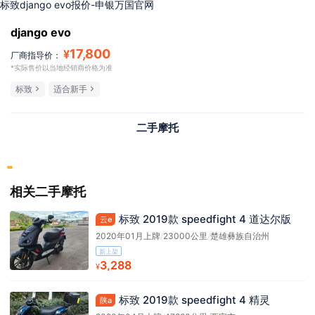
标致django evo报价-申银万国官网
django evo
17,800
¥
厂商指导价：
*实际售价以当地经销商价格为准
标致
适合新手
二手摩托
相关二手摩托
标致 2019款 speedfight 4 道达尔版
云e
2020年01月上牌
/
23000公里
/
楚雄彝族自治州
新上架
3,288
¥
标致 2019款 speedfight 4 精灵
陕a