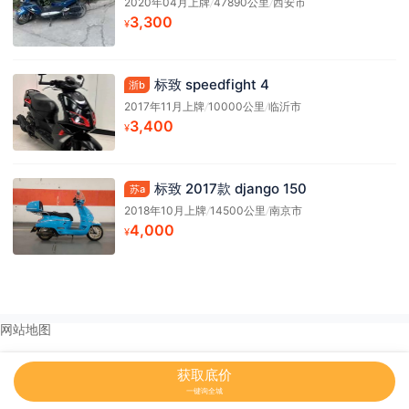
2020年04月上牌
/
47890公里
/
西安市
3,300
¥
标致 speedfight 4
浙b
2017年11月上牌
/
10000公里
/
临沂市
3,400
¥
标致 2017款 django 150
苏a
2018年10月上牌
/
14500公里
/
南京市
4,000
¥
网站地图
获取底价
一键询全城