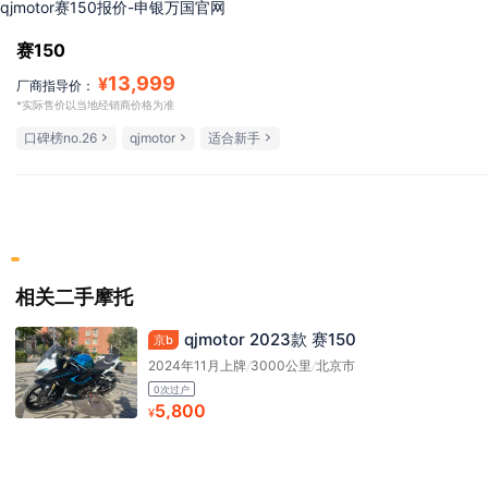
qjmotor赛150报价-申银万国官网
赛150
13,999
¥
厂商指导价：
*实际售价以当地经销商价格为准
口碑榜no.26
qjmotor
适合新手
相关二手摩托
qjmotor 2023款 赛150
京b
2024年11月上牌
/
3000公里
/
北京市
0次过户
5,800
¥