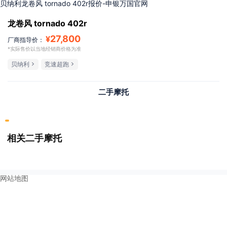
贝纳利龙卷风 tornado 402r报价-申银万国官网
龙卷风 tornado 402r
27,800
¥
厂商指导价：
*实际售价以当地经销商价格为准
贝纳利
竞速超跑
二手摩托
相关二手摩托
网站地图