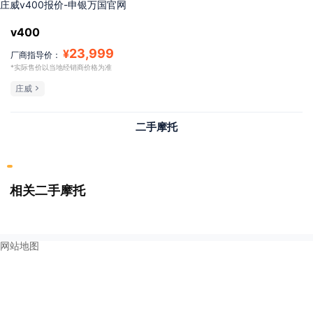
庄威v400报价-申银万国官网
v400
23,999
¥
厂商指导价：
*实际售价以当地经销商价格为准
庄威
二手摩托
相关二手摩托
网站地图