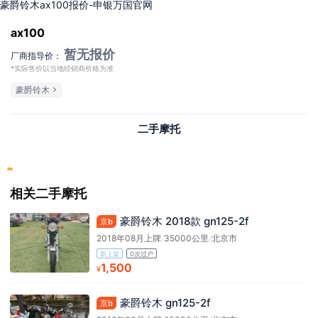
豪爵铃木ax100报价-申银万国官网
ax100
暂无报价
厂商指导价：
*实际售价以当地经销商价格为准
豪爵铃木
二手摩托
相关二手摩托
豪爵铃木 2018款 gn125-2f
京b
2018年08月上牌
/
35000公里
/
北京市
新上架
0次过户
1,500
¥
豪爵铃木 gn125-2f
京b