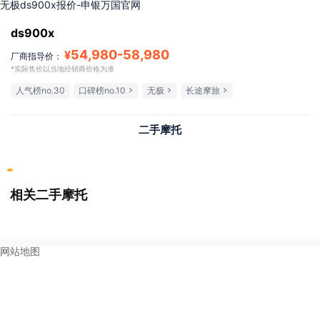
无极ds900x报价-申银万国官网
ds900x
54,980
-
58,980
¥
厂商指导价：
*实际售价以当地经销商价格为准
人气榜no.30
口碑榜no.10
无极
长途摩旅
二手摩托
相关二手摩托
网站地图