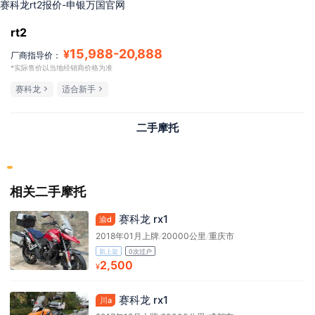
赛科龙rt2报价-申银万国官网
rt2
15,988
-
20,888
¥
厂商指导价：
*实际售价以当地经销商价格为准
赛科龙
适合新手
二手摩托
相关二手摩托
赛科龙 rx1
渝d
2018年01月上牌
/
20000公里
/
重庆市
新上架
0次过户
2,500
¥
赛科龙 rx1
川a