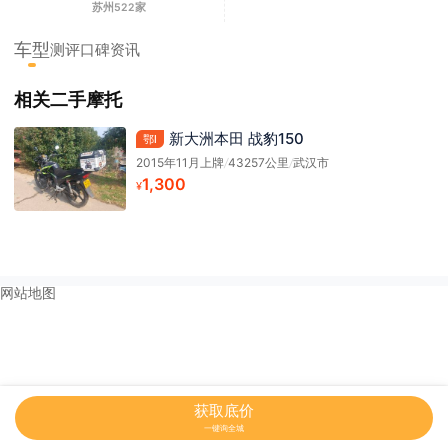
苏州522家
车型
测评
口碑
资讯
相关二手摩托
新大洲本田 战豹150
鄂l
2015年11月上牌
/
43257公里
/
武汉市
1,300
¥
网站地图
获取底价
一键询全城