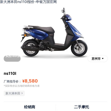
新大洲本田ns110l报价-申银万国官网
实拍189张
苏州市
ns110l
8,580
¥
厂商指导价：
*实际售价以当地经销商价格为准
新大洲本田
经销商
二手摩托