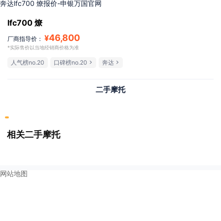
奔达lfc700 燎报价-申银万国官网
lfc700 燎
46,800
¥
厂商指导价：
*实际售价以当地经销商价格为准
人气榜no.20
口碑榜no.20
奔达
二手摩托
相关二手摩托
网站地图