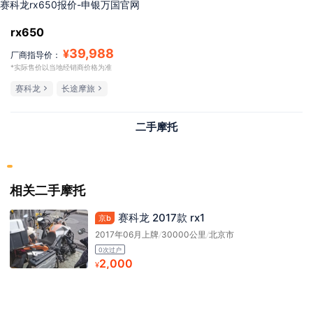
赛科龙rx650报价-申银万国官网
rx650
39,988
¥
厂商指导价：
*实际售价以当地经销商价格为准
赛科龙
长途摩旅
二手摩托
相关二手摩托
赛科龙 2017款 rx1
京b
2017年06月上牌
/
30000公里
/
北京市
0次过户
2,000
¥