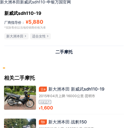
新大洲本田新威武sdh110-申银万国官网
新威武sdh110-19
5,880
¥
厂商指导价：
*实际售价以当地经销商价格为准
新大洲本田
适合女性
二手摩托
相关二手摩托
新大洲本田 新威武sdh110-19
云a
2015年04月上牌
/
16000公里
/
昆明市
0次过户
1,600
¥
新大洲本田 战豹150
鄂l