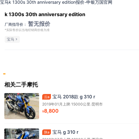
宝马k 1300s 30th anniversary edition报价-申银万国官网
k 1300s 30th anniversary edition
暂无报价
厂商指导价：
*实际售价以当地经销商价格为准
宝马
相关二手摩托
宝马 2018款 g 310 r
云a
2019年01月上牌
/
15000公里
/
昆明市
8,800
¥
宝马 g 310 r
陕a